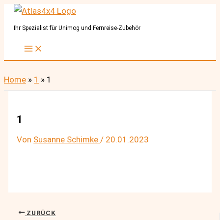
Zum
Inhalt
Ihr Spezialist für Unimog und Fernreise-Zubehör
springen
Home
»
1
»
1
1
Von
Susanne Schimke
/
20.01.2023
ZURÜCK