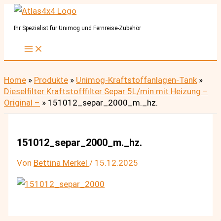
Zum
Inhalt
Ihr Spezialist für Unimog und Fernreise-Zubehör
springen
Home
»
Produkte
»
Unimog-Kraftstoffanlagen-Tank
»
Dieselfilter Kraftstofffilter Separ 5L/min mit Heizung –
Original –
»
151012_separ_2000_m._hz.
151012_separ_2000_m._hz.
Von
Bettina Merkel
/
15.12.2025