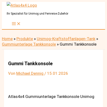
Zum
Inhalt
Ihr Spezialist für Unimog und Fernreise-Zubehör
springen
Home
»
Produkte
»
Unimog-Kraftstoffanlagen-Tank
»
Gummiunterlage Tankkonsole
»
Gummi Tankkonsole
Gummi Tankkonsole
Von
Michael Dennig
/
15.01.2026
Atlas4x4 Gummiunterlage Tankkonsole Unimog