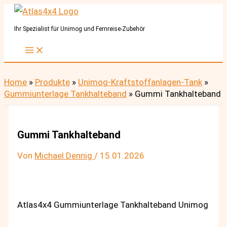
Zum
Inhalt
Ihr Spezialist für Unimog und Fernreise-Zubehör
springen
Home
»
Produkte
»
Unimog-Kraftstoffanlagen-Tank
»
Gummiunterlage Tankhalteband
»
Gummi Tankhalteband
Gummi Tankhalteband
Von
Michael Dennig
/
15.01.2026
Atlas4x4 Gummiunterlage Tankhalteband Unimog