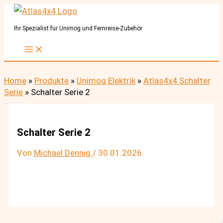
Zum
Inhalt
Ihr Spezialist für Unimog und Fernreise-Zubehör
springen
Home
»
Produkte
»
Unimog Elektrik
»
Atlas4x4 Schalter
Serie
»
Schalter Serie 2
Schalter Serie 2
Von
Michael Dennig
/
30.01.2026