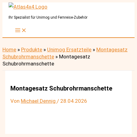
Zum
Inhalt
Ihr Spezialist für Unimog und Fernreise-Zubehör
springen
Home
»
Produkte
»
Unimog Ersatzteile
»
Montagesatz
Schubrohrmanschette
»
Montagesatz
Schubrohrmanschette
Montagesatz Schubrohrmanschette
Von
Michael Dennig
/
28.04.2026