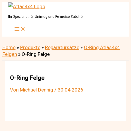
Zum
Inhalt
Ihr Spezialist für Unimog und Fernreise-Zubehör
springen
Home
»
Produkte
»
Reparatursätze
»
O-Ring Atlas4x4
Felgen
»
O-Ring Felge
O-Ring Felge
Von
Michael Dennig
/
30.04.2026