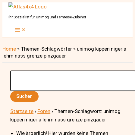
Zum
Inhalt
Ihr Spezialist für Unimog und Fernreise-Zubehör
springen
Home
»
Themen-Schlagwörter
»
unimog kippen nigeria
lehm nass grenze pinzgauer
Suchen
nach:
Startseite
›
Foren
›
Themen-Schlagwort: unimog
kippen nigeria lehm nass grenze pinzgauer
Wie ärgerlich! Hier wurden keine Themen