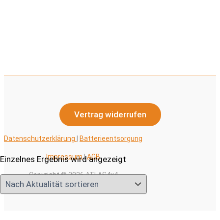
Vertrag widerrufen
Datenschutzerklärung
|
Batterieentsorgung
Impressum
|
AGB
Einzelnes Ergebnis wird angezeigt
Copyright © 2026 ATLAS4x4