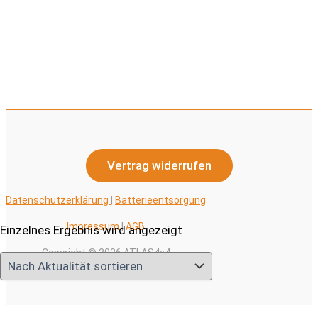
Produktseite
gewählt
werden
Vertrag widerrufen
Datenschutzerklärung
|
Batterieentsorgung
Impressum
|
AGB
Einzelnes Ergebnis wird angezeigt
Copyright © 2026 ATLAS4x4