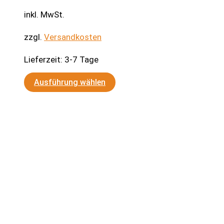
inkl. MwSt.
zzgl.
Versandkosten
Lieferzeit:
3-7 Tage
Dieses
Ausführung wählen
Produkt
weist
mehrere
Varianten
auf.
Die
Optionen
können
auf
der