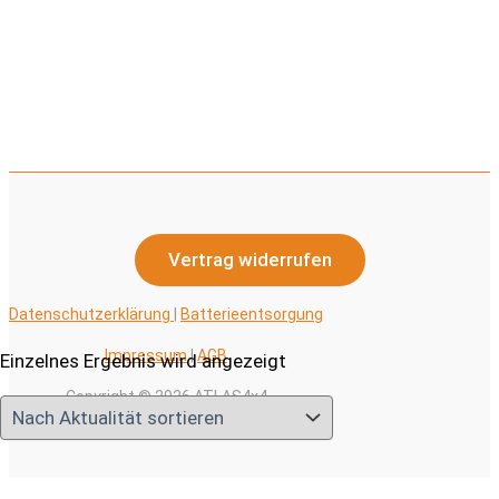
Vertrag widerrufen
Datenschutzerklärung
|
Batterieentsorgung
Impressum
|
AGB
Einzelnes Ergebnis wird angezeigt
Copyright © 2026 ATLAS4x4