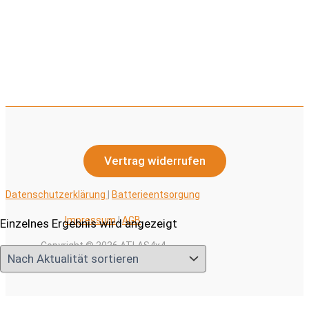
Vertrag widerrufen
Datenschutzerklärung
|
Batterieentsorgung
Impressum
|
AGB
Einzelnes Ergebnis wird angezeigt
Copyright © 2026 ATLAS4x4