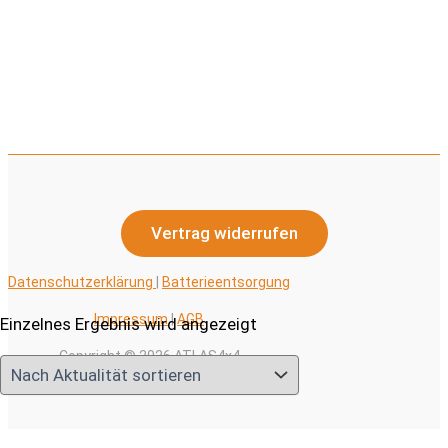
Vertrag widerrufen
Datenschutzerklärung
|
Batterieentsorgung
Impressum
|
AGB
Einzelnes Ergebnis wird angezeigt
Copyright © 2026 ATLAS4x4