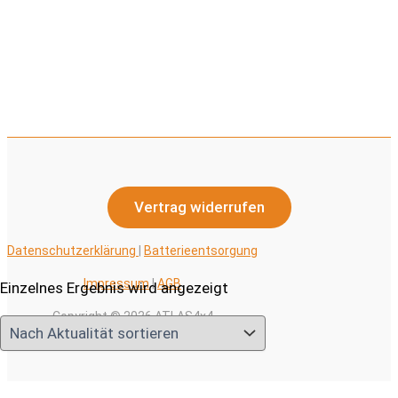
Vertrag widerrufen
Datenschutzerklärung
|
Batterieentsorgung
Impressum
|
AGB
Einzelnes Ergebnis wird angezeigt
Copyright © 2026 ATLAS4x4