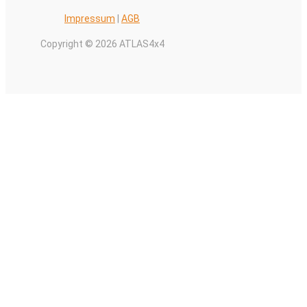
Impressum
|
AGB
Copyright © 2026 ATLAS4x4
Alle Preise inkl. der gesetzlichen MwSt.
0
Warenkorb schließen
Ihr Warenkorb ist leer
0
Schauen Sie in unserem Laden vorbei, um zu sehen, was