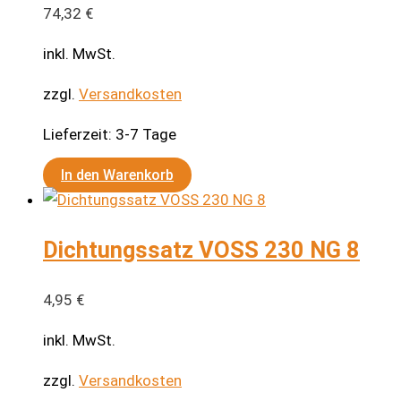
auf.
74,32
€
Die
inkl. MwSt.
Optionen
können
zzgl.
Versandkosten
auf
Lieferzeit:
3-7 Tage
der
Produktseite
In den Warenkorb
gewählt
werden
Dichtungssatz VOSS 230 NG 8
4,95
€
inkl. MwSt.
zzgl.
Versandkosten