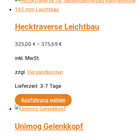
Hecktraverse Leichtbau
325,00
€
–
375,69
€
inkl. MwSt.
zzgl.
Versandkosten
Lieferzeit:
3-7 Tage
Dieses
Ausführung wählen
Produkt
weist
Unimog Gelenkkopf
mehrere
Varianten