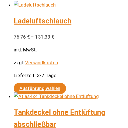
Ladeluftschlauch
76,76
€
–
131,33
€
inkl. MwSt.
zzgl.
Versandkosten
Lieferzeit:
3-7 Tage
Dieses
Ausführung wählen
Produkt
weist
Tankdeckel ohne Entlüftung
mehrere
Varianten
abschließbar