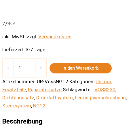
7,95
€
inkl. MwSt.
zzgl.
Versandkosten
Lieferzeit:
3-7 Tage
Dichtungssatz
VOSS
-
+
In den Warenkorb
230
NG
Artikelnummer:
UR-VossNG12
Kategorien:
Unimog
12
Ersatzteile
,
Reparatursätze
Schlagwörter:
VOSS230
,
Menge
Dichtungssatz
,
Druckluftsystem
,
Leitungsverschraubung
,
Stecksystem
,
NG12
Beschreibung