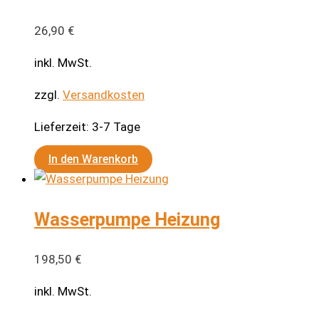
auf.
Die
26,90
€
Optionen
können
inkl. MwSt.
auf
zzgl.
Versandkosten
der
Produktseite
Lieferzeit:
3-7 Tage
gewählt
werden
In den Warenkorb
Wasserpumpe Heizung
198,50
€
inkl. MwSt.