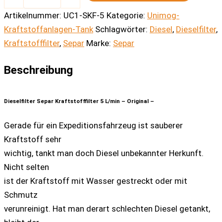
5
Artikelnummer:
UC1-SKF-5
Kategorie:
Unimog-
L/min
Kraftstoffanlagen-Tank
Schlagwörter:
Diesel
,
Dieselfilter
,
-
Original
Kraftstofffilter
,
Separ
Marke:
Separ
-
Menge
Beschreibung
Dieselfilter Separ Kraftstofffilter 5 L/min – Original –
Gerade für ein Expeditionsfahrzeug ist sauberer
Kraftstoff sehr
wichtig, tankt man doch Diesel unbekannter Herkunft.
Nicht selten
ist der Kraftstoff mit Wasser gestreckt oder mit
Schmutz
verunreinigt. Hat man derart schlechten Diesel getankt,