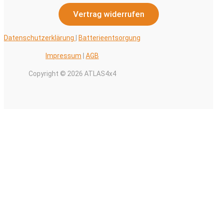
Vertrag widerrufen
Datenschutzerklärung
|
Batterieentsorgung
Impressum
|
AGB
Copyright © 2026 ATLAS4x4
Alle Preise inkl. der gesetzlichen MwSt.
0
Warenkorb schließen
Ihr Warenkorb ist leer