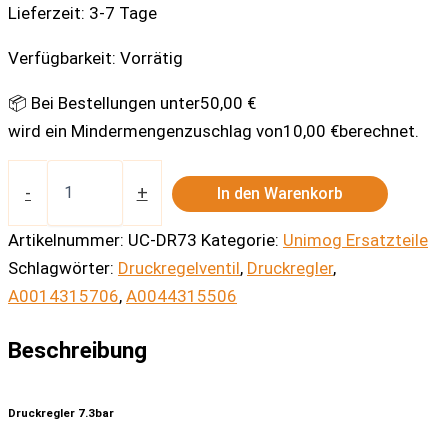
Lieferzeit:
3-7 Tage
Verfügbarkeit:
Vorrätig
📦 Bei Bestellungen unter
50,00
€
wird ein Mindermengenzuschlag von
10,00
€
berechnet.
Druckregler
7.3bar
-
+
In den Warenkorb
Menge
Artikelnummer:
UC-DR73
Kategorie:
Unimog Ersatzteile
Schlagwörter:
Druckregelventil
,
Druckregler
,
A0014315706
,
A0044315506
Beschreibung
Druckregler 7.3bar