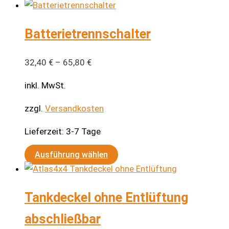
Batterietrennschalter
32,40
€
–
65,80
€
inkl. MwSt.
zzgl.
Versandkosten
Lieferzeit:
3-7 Tage
Dieses
Ausführung wählen
Produkt
weist
Tankdeckel ohne Entlüftung
mehrere
Varianten
abschließbar
auf.