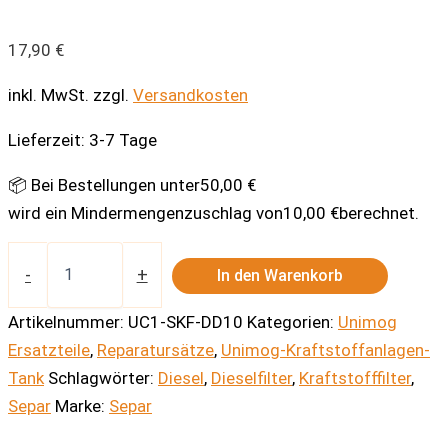
17,90
€
inkl. MwSt.
zzgl.
Versandkosten
Lieferzeit:
3-7 Tage
📦 Bei Bestellungen unter
50,00
€
wird ein Mindermengenzuschlag von
10,00
€
berechnet.
Ersatzdeckeldichtung
für
-
+
In den Warenkorb
Separ
Kraftstofffilter
Artikelnummer:
UC1-SKF-DD10
Kategorien:
Unimog
10L/min
Ersatzteile
,
Reparatursätze
,
Unimog-Kraftstoffanlagen-
Menge
Tank
Schlagwörter:
Diesel
,
Dieselfilter
,
Kraftstofffilter
,
Separ
Marke:
Separ