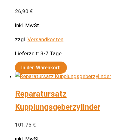
Die
26,90
€
Optionen
können
inkl. MwSt.
auf
zzgl.
Versandkosten
der
Produktseite
Lieferzeit:
3-7 Tage
gewählt
werden
In den Warenkorb
Reparatursatz
Kupplungsgeberzylinder
101,75
€
inkl. MwSt.