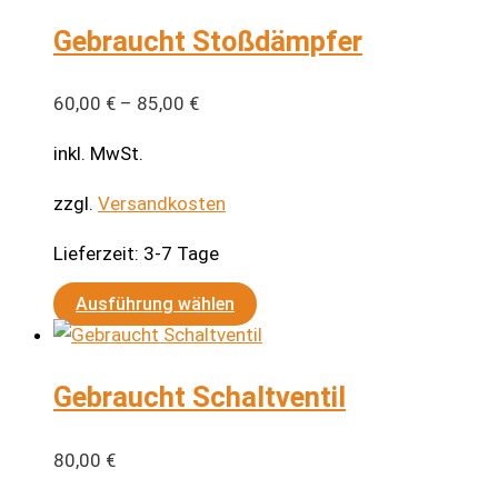
Gebraucht Stoßdämpfer
60,00
€
–
85,00
€
inkl. MwSt.
zzgl.
Versandkosten
Lieferzeit:
3-7 Tage
Dieses
Ausführung wählen
Produkt
weist
Gebraucht Schaltventil
mehrere
Varianten
auf.
80,00
€
Die