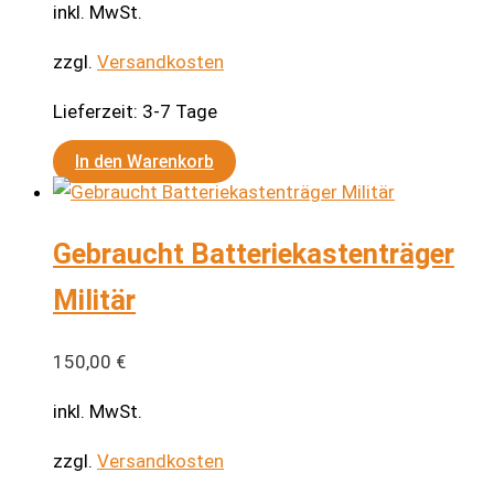
inkl. MwSt.
Optionen
können
zzgl.
Versandkosten
auf
Lieferzeit:
3-7 Tage
der
Produktseite
In den Warenkorb
gewählt
werden
Gebraucht Batteriekastenträger
Militär
150,00
€
inkl. MwSt.
zzgl.
Versandkosten