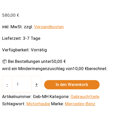
580,00
€
inkl. MwSt.
zzgl.
Versandkosten
Lieferzeit:
3-7 Tage
Verfügbarkeit:
Vorrätig
📦 Bei Bestellungen unter
50,00
€
wird ein Mindermengenzuschlag von
10,00
€
berechnet.
Gebraucht
Unimog
-
+
In den Warenkorb
Motorhaube
Menge
Artikelnummer:
Geb-MH
Kategorie:
Gebrauchtteile
Schlagwort:
Motorhaube
Marke:
Mercedes-Benz