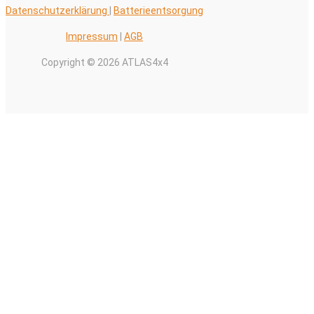
Datenschutzerklärung
|
Batterieentsorgung
Impressum
|
AGB
Copyright © 2026 ATLAS4x4
Alle Preise inkl. der gesetzlichen MwSt.
0
Warenkorb schließen
Ihr Warenkorb ist leer
0
Schauen Sie in unserem Laden vorbei, um zu sehen, was