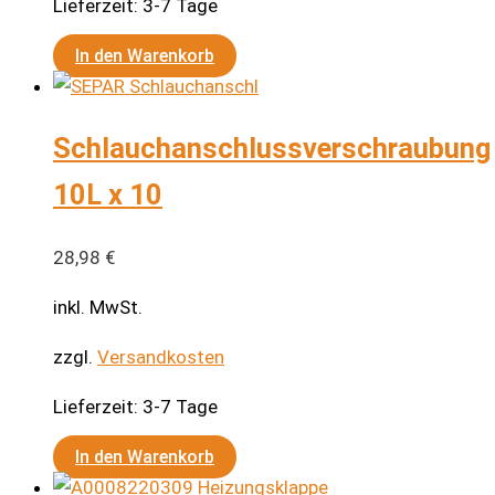
Lieferzeit:
3-7 Tage
der
Produktseite
In den Warenkorb
gewählt
werden
Schlauchanschlussverschraubung
10L x 10
28,98
€
inkl. MwSt.
zzgl.
Versandkosten
Lieferzeit:
3-7 Tage
In den Warenkorb