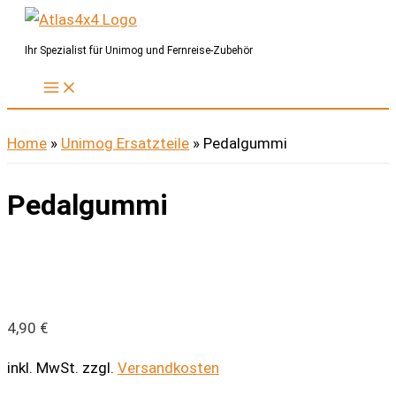
Zum
Inhalt
Ihr Spezialist für Unimog und Fernreise-Zubehör
springen
Home
»
Unimog Ersatzteile
»
Pedalgummi
Pedalgummi
4,90
€
inkl. MwSt.
zzgl.
Versandkosten