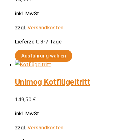
inkl. MwSt.
zzgl.
Versandkosten
Lieferzeit:
3-7 Tage
Dieses
Ausführung wählen
Produkt
weist
Unimog Kotflügeltritt
mehrere
Varianten
auf.
149,50
€
Die
inkl. MwSt.
Optionen
können
zzgl.
Versandkosten
auf