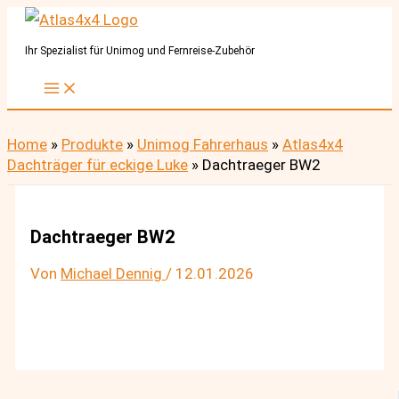
Zum
Inhalt
Ihr Spezialist für Unimog und Fernreise-Zubehör
springen
Home
»
Produkte
»
Unimog Fahrerhaus
»
Atlas4x4
Dachträger für eckige Luke
»
Dachtraeger BW2
Dachtraeger BW2
Von
Michael Dennig
/
12.01.2026