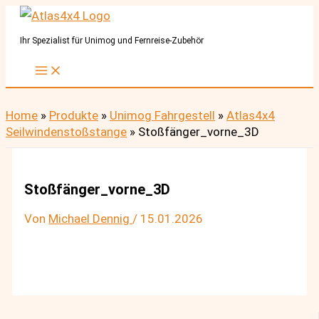
Zum
Inhalt
Ihr Spezialist für Unimog und Fernreise-Zubehör
springen
Home
»
Produkte
»
Unimog Fahrgestell
»
Atlas4x4
Seilwindenstoßstange
»
Stoßfänger_vorne_3D
Stoßfänger_vorne_3D
Von
Michael Dennig
/
15.01.2026