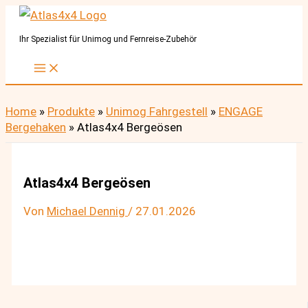
Zum
Inhalt
Ihr Spezialist für Unimog und Fernreise-Zubehör
springen
Home
»
Produkte
»
Unimog Fahrgestell
»
ENGAGE
Bergehaken
»
Atlas4x4 Bergeösen
Atlas4x4 Bergeösen
Von
Michael Dennig
/
27.01.2026