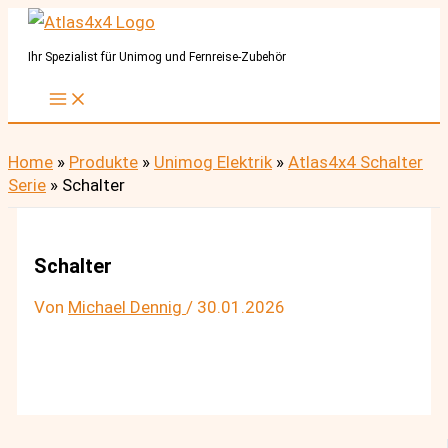
Zum
Inhalt
Ihr Spezialist für Unimog und Fernreise-Zubehör
springen
Home
»
Produkte
»
Unimog Elektrik
»
Atlas4x4 Schalter
Serie
»
Schalter
Schalter
Von
Michael Dennig
/
30.01.2026