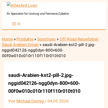
Zum
Inhalt
Ihr Spezialist für Unimog und Fernreise-Zubehör
springen
Home
»
Produkte
»
Sonstiges
»
Off-Road Reiseführer
Saudi Arabien Oman
»
saudi-Arabien-kst2-pill-2.jpg-
nggid042126-ngg0dyn-800×600-
00f0w010c010r110f110r010t010
saudi-Arabien-kst2-pill-2.jpg-
nggid042126-ngg0dyn-800×600-
00f0w010c010r110f110r010t010
Von
Michael Dennig
/
04.05.2026