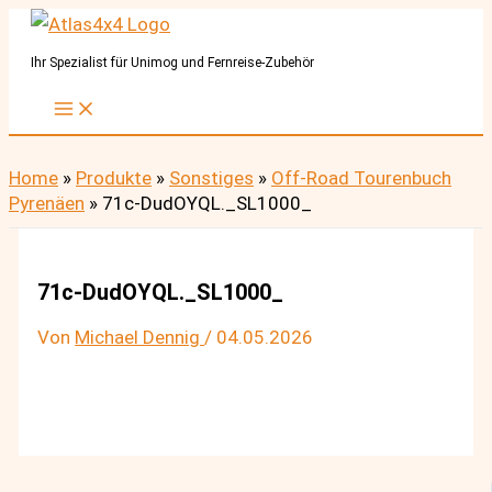
Zum
Inhalt
Ihr Spezialist für Unimog und Fernreise-Zubehör
springen
Home
»
Produkte
»
Sonstiges
»
Off-Road Tourenbuch
Pyrenäen
»
71c-DudOYQL._SL1000_
71c-DudOYQL._SL1000_
Von
Michael Dennig
/
04.05.2026