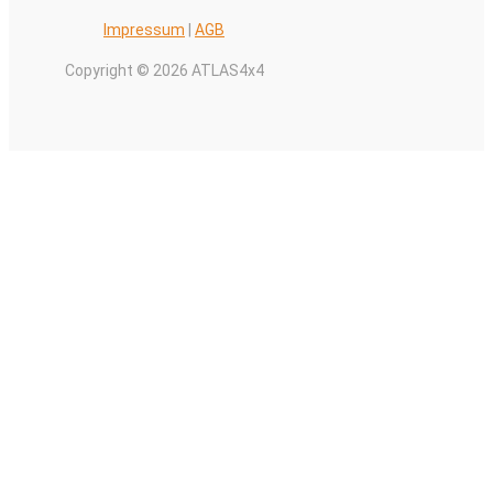
Impressum
|
AGB
Copyright © 2026 ATLAS4x4
Alle Preise inkl. der gesetzlichen MwSt.
0
Warenkorb schließen
Ihr Warenkorb ist leer
0
Schauen Sie in unserem Laden vorbei, um zu sehen, was