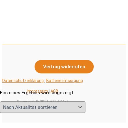
Vertrag widerrufen
Datenschutzerklärung
|
Batterieentsorgung
Impressum
|
AGB
Einzelnes Ergebnis wird angezeigt
Copyright © 2026 ATLAS4x4