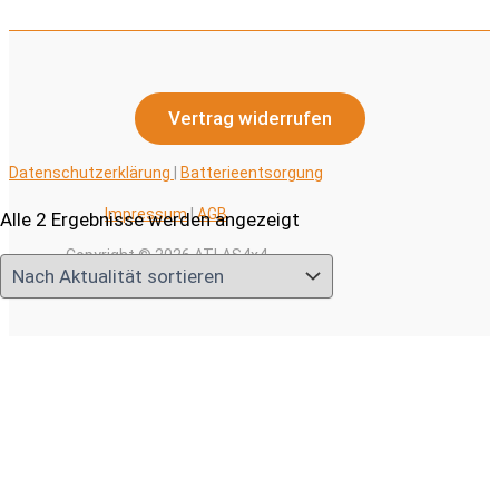
Vertrag widerrufen
Datenschutzerklärung
|
Batterieentsorgung
Impressum
|
AGB
Nach
Alle 2 Ergebnisse werden angezeigt
Aktualität
Copyright © 2026 ATLAS4x4
sortiert
Alle Preise inkl. der gesetzlichen MwSt.
0