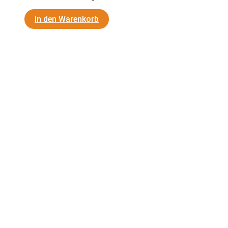
Produktseite
In den Warenkorb
gewählt
werden