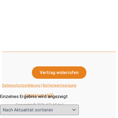
Vertrag widerrufen
Datenschutzerklärung
|
Batterieentsorgung
Impressum
|
AGB
Einzelnes Ergebnis wird angezeigt
Copyright © 2026 ATLAS4x4