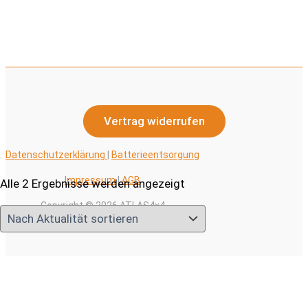
werden
Vertrag widerrufen
Datenschutzerklärung
|
Batterieentsorgung
Impressum
|
AGB
Nach
Alle 2 Ergebnisse werden angezeigt
Aktualität
Copyright © 2026 ATLAS4x4
sortiert
Alle Preise inkl. der gesetzlichen MwSt.