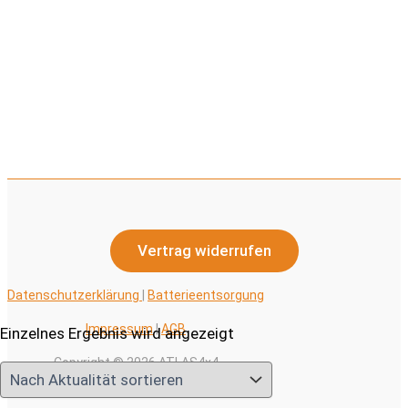
Vertrag widerrufen
Datenschutzerklärung
|
Batterieentsorgung
Impressum
|
AGB
Einzelnes Ergebnis wird angezeigt
Copyright © 2026 ATLAS4x4