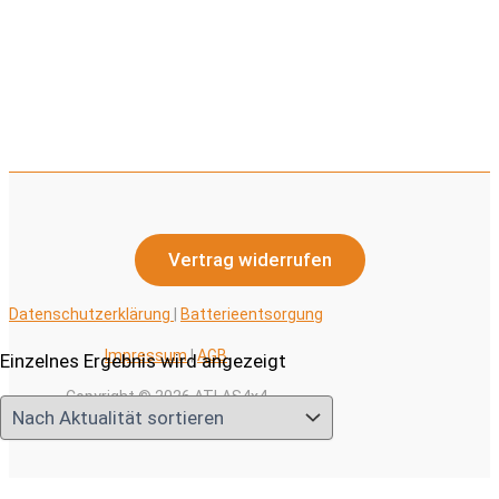
Produktseite
gewählt
werden
Vertrag widerrufen
Datenschutzerklärung
|
Batterieentsorgung
Impressum
|
AGB
Einzelnes Ergebnis wird angezeigt
Copyright © 2026 ATLAS4x4