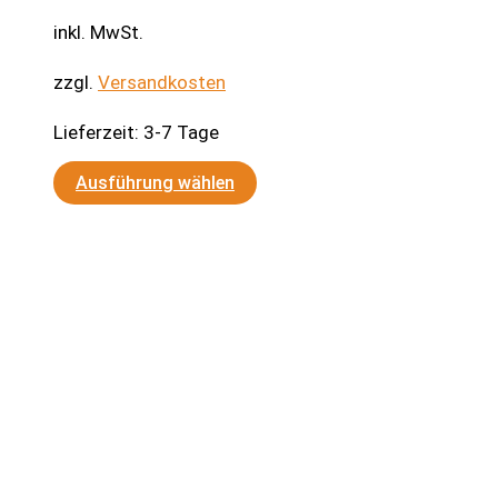
inkl. MwSt.
zzgl.
Versandkosten
Lieferzeit:
3-7 Tage
Dieses
Ausführung wählen
Produkt
weist
mehrere
Varianten
auf.
Die
Optionen
können
auf
der