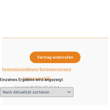
Vertrag widerrufen
Datenschutzerklärung
|
Batterieentsorgung
Impressum
|
AGB
Einzelnes Ergebnis wird angezeigt
Copyright © 2026 ATLAS4x4