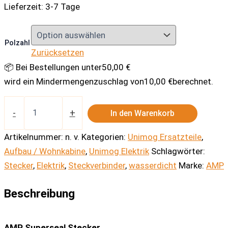
Lieferzeit:
3-7 Tage
Polzahl
Zurücksetzen
📦 Bei Bestellungen unter
50,00
€
wird ein Mindermengenzuschlag von
10,00
€
berechnet.
AMP
Superseal
-
+
In den Warenkorb
Stecker
Menge
Artikelnummer:
n. v.
Kategorien:
Unimog Ersatzteile
,
Aufbau / Wohnkabine
,
Unimog Elektrik
Schlagwörter:
Stecker
,
Elektrik
,
Steckverbinder
,
wasserdicht
Marke:
AMP
Beschreibung
AMP Superseal Stecker