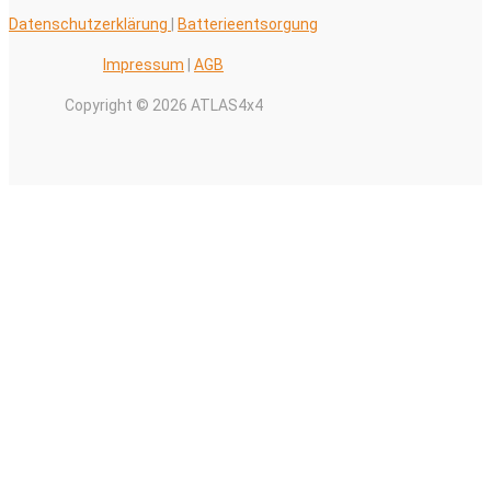
Datenschutzerklärung
|
Batterieentsorgung
Impressum
|
AGB
Copyright © 2026 ATLAS4x4
Alle Preise inkl. der gesetzlichen MwSt.
0
Warenkorb schließen
Ihr Warenkorb ist leer
0