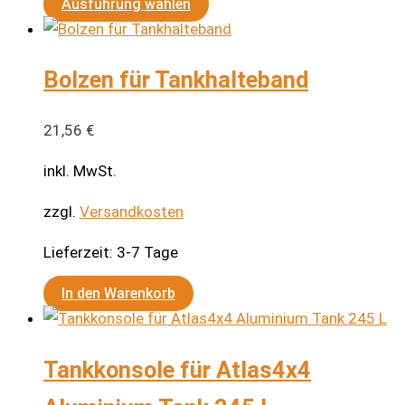
Dieses
Ausführung wählen
Produkt
weist
Bolzen für Tankhalteband
mehrere
Varianten
auf.
21,56
€
Die
inkl. MwSt.
Optionen
können
zzgl.
Versandkosten
auf
Lieferzeit:
3-7 Tage
der
Produktseite
In den Warenkorb
gewählt
werden
Tankkonsole für Atlas4x4