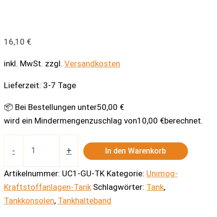
16,10
€
inkl. MwSt.
zzgl.
Versandkosten
Lieferzeit:
3-7 Tage
📦 Bei Bestellungen unter
50,00
€
wird ein Mindermengenzuschlag von
10,00
€
berechnet.
Gummiunterlage
Tankkonsole
-
+
In den Warenkorb
Menge
Artikelnummer:
UC1-GU-TK
Kategorie:
Unimog-
Kraftstoffanlagen-Tank
Schlagwörter:
Tank
,
Tankkonsolen
,
Tankhalteband