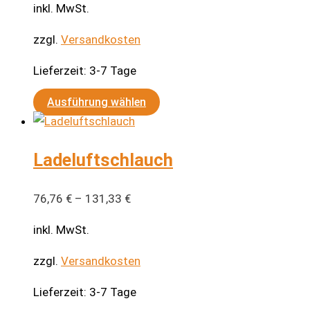
inkl. MwSt.
zzgl.
Versandkosten
Lieferzeit:
3-7 Tage
Dieses
Ausführung wählen
Produkt
weist
Ladeluftschlauch
mehrere
Varianten
auf.
76,76
€
–
131,33
€
Die
inkl. MwSt.
Optionen
können
zzgl.
Versandkosten
auf
Lieferzeit:
3-7 Tage
der