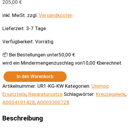
205,00
€
inkl. MwSt.
zzgl.
Versandkosten
Lieferzeit:
3-7 Tage
Verfügbarkeit:
Vorrätig
📦 Bei Bestellungen unter
50,00
€
wird ein Mindermengenzuschlag von
10,00
€
berechnet.
In den Warenkorb
Kreuzgelenk
Artikelnummer:
UR1-KG-KW
Kategorien:
Unimog
Kardanwelle
Menge
Ersatzteile
,
Reparatursätze
Schlagwörter:
Kreuzegelenk
,
A0004101428
,
A0003300728
Beschreibung