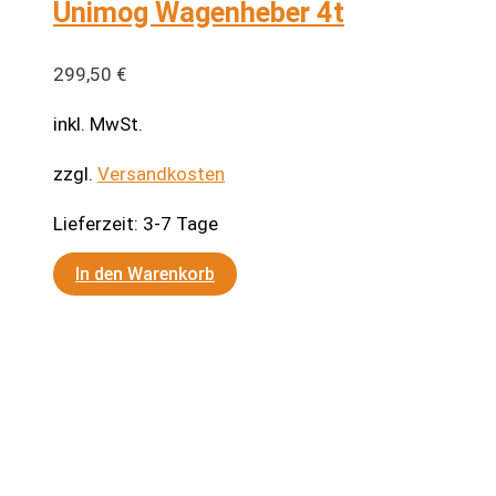
Unimog Wagenheber 4t
mehrere
Varianten
auf.
299,50
€
Die
inkl. MwSt.
Optionen
können
zzgl.
Versandkosten
auf
Lieferzeit:
3-7 Tage
der
Produktseite
In den Warenkorb
gewählt
werden