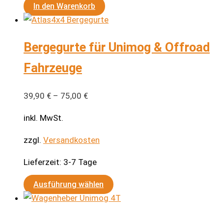
In den Warenkorb
Bergegurte für Unimog & Offroad
Fahrzeuge
39,90
€
–
75,00
€
inkl. MwSt.
zzgl.
Versandkosten
Lieferzeit:
3-7 Tage
Dieses
Ausführung wählen
Produkt
weist