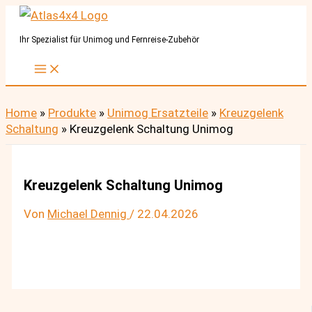
Zum
Inhalt
Ihr Spezialist für Unimog und Fernreise-Zubehör
springen
Home
»
Produkte
»
Unimog Ersatzteile
»
Kreuzgelenk
Schaltung
»
Kreuzgelenk Schaltung Unimog
Kreuzgelenk Schaltung Unimog
Von
Michael Dennig
/
22.04.2026