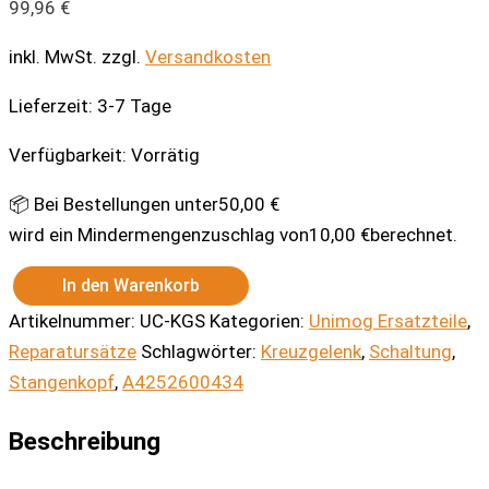
99,96
€
inkl. MwSt.
zzgl.
Versandkosten
Lieferzeit:
3-7 Tage
Verfügbarkeit:
Vorrätig
📦 Bei Bestellungen unter
50,00
€
wird ein Mindermengenzuschlag von
10,00
€
berechnet.
In den Warenkorb
Kreuzgelenk
Artikelnummer:
UC-KGS
Kategorien:
Unimog Ersatzteile
,
Schaltung
Menge
Reparatursätze
Schlagwörter:
Kreuzgelenk
,
Schaltung
,
Stangenkopf
,
A4252600434
Beschreibung