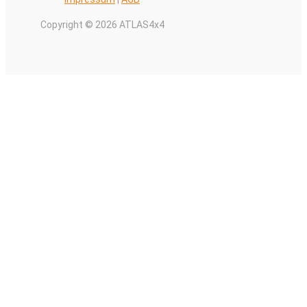
Copyright © 2026 ATLAS4x4
Alle Preise inkl. der gesetzlichen MwSt.
0
Warenkorb schließen
Ihr Warenkorb ist leer
0
Schauen Sie in unserem Laden vorbei, um zu sehen, was
verfügbar ist