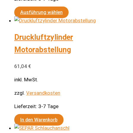
Dieses
Ausführung wählen
Produkt
weist
Druckluftzylinder
mehrere
Varianten
Motorabstellung
auf.
Die
61,04
€
Optionen
können
inkl. MwSt.
auf
zzgl.
Versandkosten
der
Produktseite
Lieferzeit:
3-7 Tage
gewählt
werden
In den Warenkorb