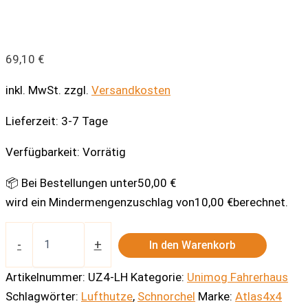
69,10
€
inkl. MwSt.
zzgl.
Versandkosten
Lieferzeit:
3-7 Tage
Verfügbarkeit:
Vorrätig
📦 Bei Bestellungen unter
50,00
€
wird ein Mindermengenzuschlag von
10,00
€
berechnet.
Atlas4x4
Lufthutze
-
+
In den Warenkorb
Unimog
Menge
Artikelnummer:
UZ4-LH
Kategorie:
Unimog Fahrerhaus
Schlagwörter:
Lufthutze
,
Schnorchel
Marke:
Atlas4x4