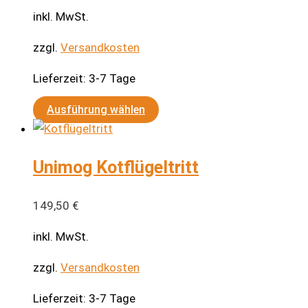
inkl. MwSt.
zzgl.
Versandkosten
Lieferzeit:
3-7 Tage
Dieses
Ausführung wählen
Produkt
weist
Unimog Kotflügeltritt
mehrere
Varianten
auf.
149,50
€
Die
inkl. MwSt.
Optionen
können
zzgl.
Versandkosten
auf
Lieferzeit:
3-7 Tage
der