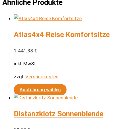
Ähnliche Produkte
Atlas4x4 Reise Komfortsitze
1.441,38
€
inkl. MwSt.
zzgl.
Versandkosten
Dieses
Ausführung wählen
Produkt
weist
Distanzklotz Sonnenblende
mehrere
Varianten