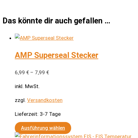
Das könnte dir auch gefallen …
AMP Superseal Stecker
6,99
€
–
7,99
€
inkl. MwSt.
zzgl.
Versandkosten
Lieferzeit:
3-7 Tage
Dieses
Ausführung wählen
Produkt