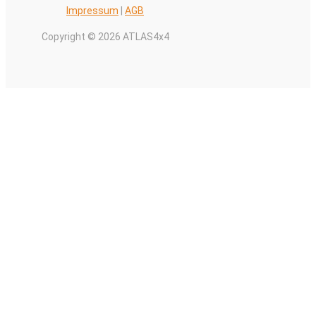
Impressum
|
AGB
Copyright © 2026 ATLAS4x4
Alle Preise inkl. der gesetzlichen MwSt.
0
Warenkorb schließen
Ihr Warenkorb ist leer
0
Schauen Sie in unserem Laden vorbei, um zu sehen, was
verfügbar ist