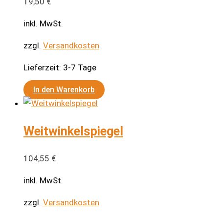
auf.
19,50
€
Die
inkl. MwSt.
Optionen
können
zzgl.
Versandkosten
auf
Lieferzeit:
3-7 Tage
der
Produktseite
In den Warenkorb
gewählt
werden
Weitwinkelspiegel
104,55
€
inkl. MwSt.
zzgl.
Versandkosten