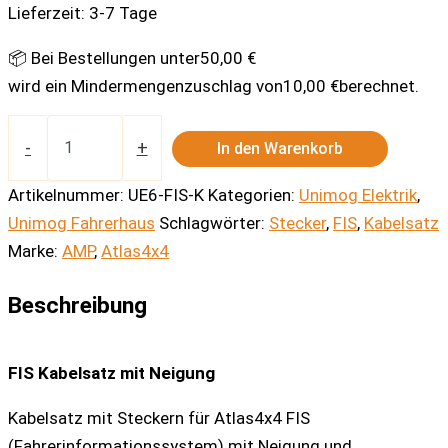
Lieferzeit:
3-7 Tage
📦 Bei Bestellungen unter
50,00
€
wird ein Mindermengenzuschlag von
10,00
€
berechnet.
FIS
Kabelsatz
-
+
In den Warenkorb
mit
Neigung
Artikelnummer:
UE6-FIS-K
Kategorien:
Unimog Elektrik
,
Menge
Unimog Fahrerhaus
Schlagwörter:
Stecker
,
FIS
,
Kabelsatz
Marke:
AMP
,
Atlas4x4
Beschreibung
FIS Kabelsatz mit Neigung
Kabelsatz mit Steckern für Atlas4x4 FIS
(Fahrerinformationssystem) mit Neigung und