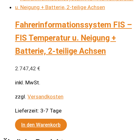
weist
mehrere
Fahrerinformationssystem FIS –
Varianten
auf.
FIS Temperatur u. Neigung +
Die
Batterie, 2-teilige Achsen
Optionen
können
auf
2.747,42
€
der
inkl. MwSt.
Produktseite
gewählt
zzgl.
Versandkosten
werden
Lieferzeit:
3-7 Tage
In den Warenkorb