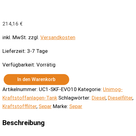
214,16
€
inkl. MwSt.
zzgl.
Versandkosten
Lieferzeit:
3-7 Tage
Verfügbarkeit:
Vorrätig
In den Warenkorb
Dieselfilter
Artikelnummer:
UC1-SKF-EVO10
Kategorie:
Unimog-
Separ
Kraftstofffilter
Kraftstoffanlagen-Tank
Schlagwörter:
Diesel
,
Dieselfilter
,
EVO-
Kraftstofffilter
,
Separ
Marke:
Separ
10
10L/min
-
Beschreibung
Original
-