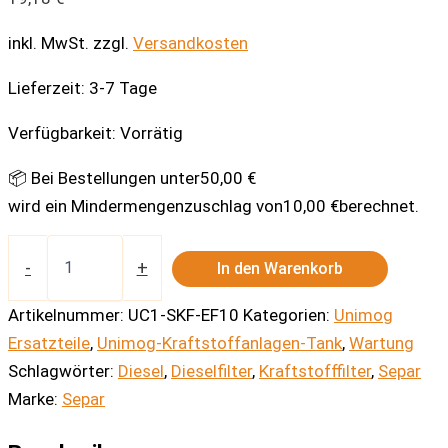
inkl. MwSt.
zzgl.
Versandkosten
Lieferzeit:
3-7 Tage
Verfügbarkeit:
Vorrätig
📦 Bei Bestellungen unter
50,00
€
wird ein Mindermengenzuschlag von
10,00
€
berechnet.
Ersatzfilterelement
für
-
+
In den Warenkorb
Separ
Kraftstofffilter
Artikelnummer:
UC1-SKF-EF10
Kategorien:
Unimog
10L/min
Ersatzteile
,
Unimog-Kraftstoffanlagen-Tank
,
Wartung
Menge
Schlagwörter:
Diesel
,
Dieselfilter
,
Kraftstofffilter
,
Separ
Marke:
Separ