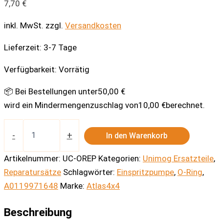
7,70
€
inkl. MwSt.
zzgl.
Versandkosten
Lieferzeit:
3-7 Tage
Verfügbarkeit:
Vorrätig
📦 Bei Bestellungen unter
50,00
€
wird ein Mindermengenzuschlag von
10,00
€
berechnet.
O-
Ring
-
+
In den Warenkorb
Einspritzpumpe
Menge
Artikelnummer:
UC-OREP
Kategorien:
Unimog Ersatzteile
,
Reparatursätze
Schlagwörter:
Einspritzpumpe
,
O-Ring
,
A0119971648
Marke:
Atlas4x4
Beschreibung