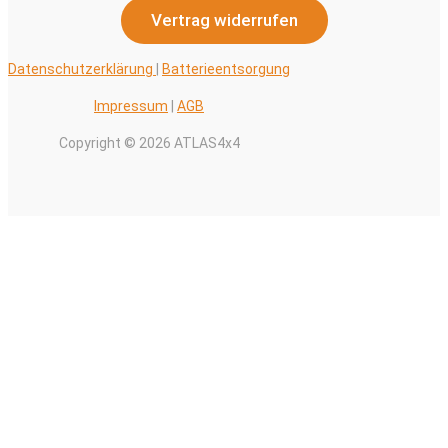
Vertrag widerrufen
Datenschutzerklärung
|
Batterieentsorgung
Impressum
|
AGB
Copyright © 2026 ATLAS4x4
Alle Preise inkl. der gesetzlichen MwSt.
0
Warenkorb schließen
Ihr Warenkorb ist leer