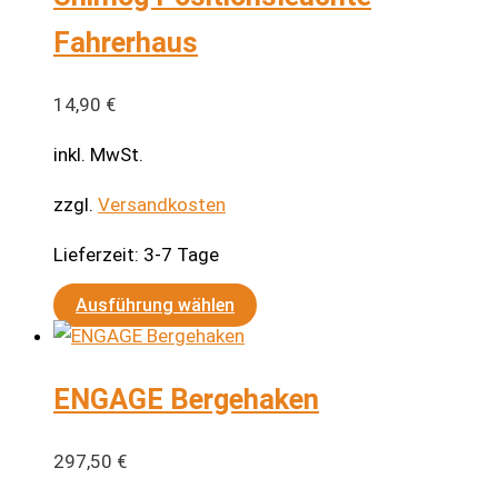
Fahrerhaus
14,90
€
inkl. MwSt.
zzgl.
Versandkosten
Lieferzeit:
3-7 Tage
Dieses
Ausführung wählen
Produkt
weist
ENGAGE Bergehaken
mehrere
Varianten
auf.
297,50
€
Die