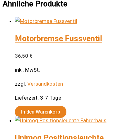
Ähnliche Produkte
weist
mehrere
Varianten
auf.
Motorbremse Fussventil
Die
Optionen
können
36,50
€
auf
inkl. MwSt.
der
Produktseite
zzgl.
Versandkosten
gewählt
Lieferzeit:
3-7 Tage
werden
In den Warenkorb
Unimog Positionsleuchte