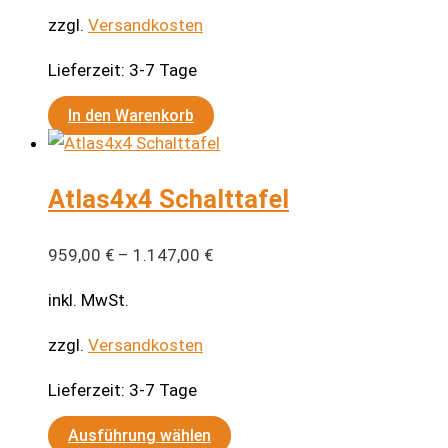
können
zzgl.
Versandkosten
auf
Lieferzeit:
3-7 Tage
der
Produktseite
In den Warenkorb
gewählt
werden
Atlas4x4 Schalttafel
959,00
€
–
1.147,00
€
inkl. MwSt.
zzgl.
Versandkosten
Lieferzeit:
3-7 Tage
Dieses
Ausführung wählen