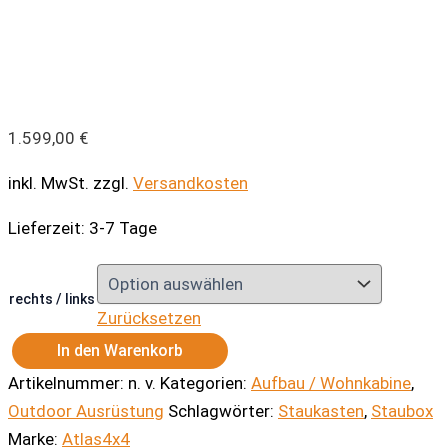
1.599,00
€
inkl. MwSt.
zzgl.
Versandkosten
Lieferzeit:
3-7 Tage
rechts / links
Zurücksetzen
In den Warenkorb
Atlas4x4
Artikelnummer:
n. v.
Kategorien:
Aufbau / Wohnkabine
,
Staukasten
links/rechts
Outdoor Ausrüstung
Schlagwörter:
Staukasten
,
Staubox
Menge
Marke:
Atlas4x4