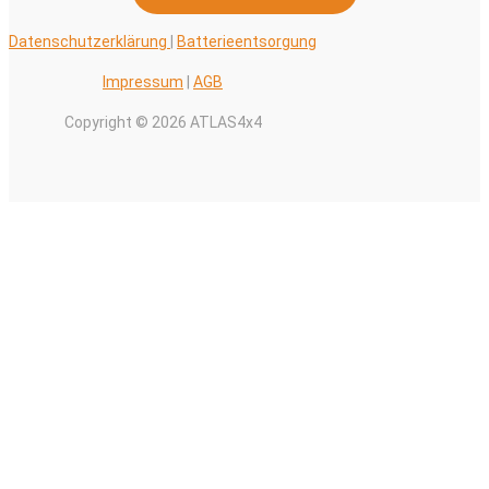
Datenschutzerklärung
|
Batterieentsorgung
Impressum
|
AGB
Copyright © 2026 ATLAS4x4
Alle Preise inkl. der gesetzlichen MwSt.
0
Warenkorb schließen
Ihr Warenkorb ist leer
0