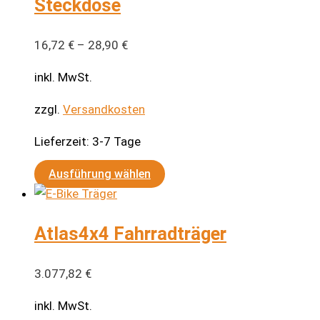
Steckdose
16,72
€
–
28,90
€
inkl. MwSt.
zzgl.
Versandkosten
Lieferzeit:
3-7 Tage
Dieses
Ausführung wählen
Produkt
weist
Atlas4x4 Fahrradträger
mehrere
Varianten
auf.
3.077,82
€
Die
inkl. MwSt.
Optionen