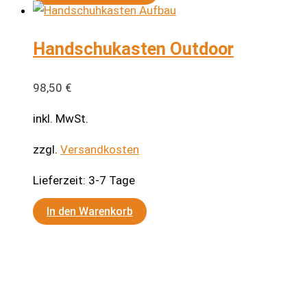
Produkt
weist
Handschukasten Outdoor
mehrere
Varianten
auf.
98,50
€
Die
inkl. MwSt.
Optionen
können
zzgl.
Versandkosten
auf
Lieferzeit:
3-7 Tage
der
Produktseite
In den Warenkorb
gewählt
werden