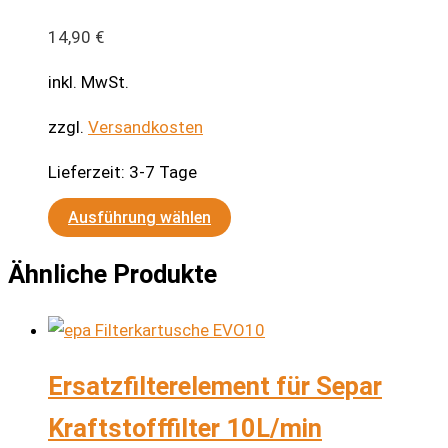
Die
14,90
€
Optionen
können
inkl. MwSt.
auf
zzgl.
Versandkosten
der
Produktseite
Lieferzeit:
3-7 Tage
gewählt
Dieses
werden
Ausführung wählen
Produkt
Ähnliche Produkte
weist
mehrere
Varianten
auf.
Ersatzfilterelement für Separ
Die
Optionen
Kraftstofffilter 10L/min
können