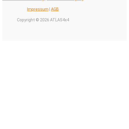
Impressum
|
AGB
Copyright © 2026 ATLAS4x4
Alle Preise inkl. der gesetzlichen MwSt.
0
Warenkorb schließen
Ihr Warenkorb ist leer
0
Schauen Sie in unserem Laden vorbei, um zu sehen, was