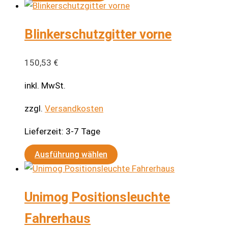
Blinkerschutzgitter vorne
150,53
€
inkl. MwSt.
zzgl.
Versandkosten
Lieferzeit:
3-7 Tage
Dieses
Ausführung wählen
Produkt
weist
Unimog Positionsleuchte
mehrere
Varianten
Fahrerhaus
auf.