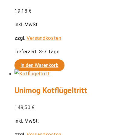
auf
19,18
€
der
Produktseite
inkl. MwSt.
gewählt
zzgl.
Versandkosten
werden
Lieferzeit:
3-7 Tage
In den Warenkorb
Unimog Kotflügeltritt
149,50
€
inkl. MwSt.
zzgl.
Versandkosten