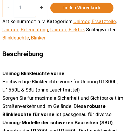
Unimog
Blinkleuchte
-
+
In den Warenkorb
vorne
Menge
Artikelnummer:
n. v.
Kategorien:
Unimog Ersatzteile
,
Unimog Beleuchtung
,
Unimog Elektrik
Schlagwörter:
Blinkleuchte
,
Blinker
Beschreibung
Unimog Blinkleuchte vorne
Hochwertige Blinkleuchte vorne für Unimog U1300L,
U1550L & SBU (ohne Leuchtmittel)
Sorgen Sie für maximale Sicherheit und Sichtbarkeit im
Straßenverkehr und im Gelände. Diese
robuste
Blinkleuchte für vorne
ist passgenau für diverse
Unimog-Modelle der schweren Baureihen (SBU)
,
darunter der U1300L und U1550L. Die Leuchteinheit