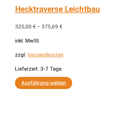
Hecktraverse Leichtbau
325,00
€
–
375,69
€
inkl. MwSt.
zzgl.
Versandkosten
Lieferzeit:
3-7 Tage
Dieses
Ausführung wählen
Produkt
weist
mehrere
Varianten
auf.
Die