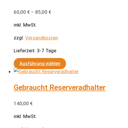
60,00
€
–
85,00
€
inkl. MwSt.
zzgl.
Versandkosten
Lieferzeit:
3-7 Tage
Dieses
Ausführung wählen
Produkt
weist
Gebraucht Reserveradhalter
mehrere
Varianten
auf.
140,00
€
Die
inkl. MwSt.
Optionen
können