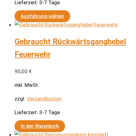
Lieferzeit:
3-7 Tage
Dieses
Ausführung wählen
Produkt
weist
Gebraucht Rückwärtsganghebel
mehrere
Varianten
Feuerwehr
auf.
Die
90,00
€
Optionen
können
inkl. MwSt.
auf
zzgl.
Versandkosten
der
Produktseite
Lieferzeit:
3-7 Tage
gewählt
werden
In den Warenkorb