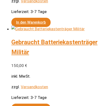
zzgl.
Versandkosten
auf
Lieferzeit:
3-7 Tage
der
Produktseite
In den Warenkorb
gewählt
werden
Gebraucht Batteriekastenträger
Militär
150,00
€
inkl. MwSt.
zzgl.
Versandkosten
Lieferzeit:
3-7 Tage