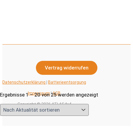
Vertrag widerrufen
Datenschutzerklärung
|
Batterieentsorgung
Impressum
|
AGB
Nach
Ergebnisse 1 – 20 von 25 werden angezeigt
Aktualität
Copyright © 2026 ATLAS4x4
sortiert